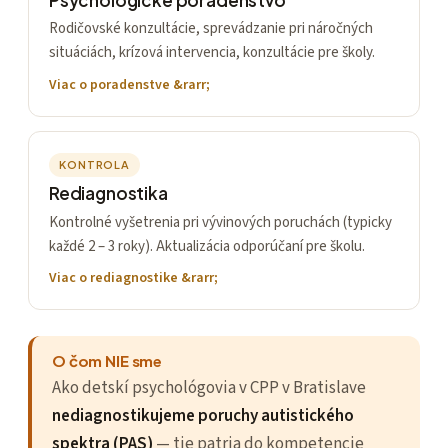
Rodičovské konzultácie, sprevádzanie pri náročných
situáciách, krízová intervencia, konzultácie pre školy.
Viac o poradenstve
KONTROLA
Rediagnostika
Kontrolné vyšetrenia pri vývinových poruchách (typicky
každé 2 – 3 roky). Aktualizácia odporúčaní pre školu.
Viac o rediagnostike
O čom NIE sme
Ako detskí psychológovia v CPP v Bratislave
nediagnostikujeme poruchy autistického
spektra (PAS)
— tie patria do kompetencie