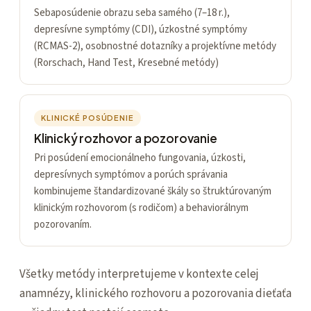
Sebaposúdenie obrazu seba samého (7–18 r.),
depresívne symptómy (CDI), úzkostné symptómy
(RCMAS-2), osobnostné dotazníky a projektívne metódy
(Rorschach, Hand Test, Kresebné metódy)
KLINICKÉ POSÚDENIE
Klinický rozhovor a pozorovanie
Pri posúdení emocionálneho fungovania, úzkosti,
depresívnych symptómov a porúch správania
kombinujeme štandardizované škály so štruktúrovaným
klinickým rozhovorom (s rodičom) a behaviorálnym
pozorovaním.
Všetky metódy interpretujeme v kontexte celej
anamnézy, klinického rozhovoru a pozorovania dieťaťa