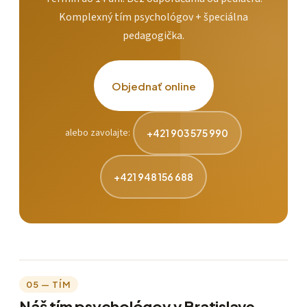
Komplexný tím psychológov + špeciálna
pedagogička.
Objednať online
alebo zavolajte:
+421 903 575 990
+421 948 156 688
05 — TÍM
Náš tím psychológov v Bratislave