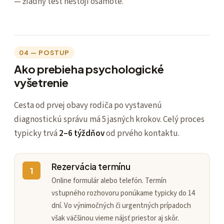
— žiadny test nestojí osamote.
04 — POSTUP
Ako prebieha psychologické
vyšetrenie
Cesta od prvej obavy rodiča po vystavenú
diagnostickú správu má 5 jasných krokov. Celý proces
typicky trvá
2–6 týždňov
od prvého kontaktu.
Rezervácia termínu
1
Online formulár alebo telefón. Termín
vstupného rozhovoru ponúkame typicky do 14
dní. Vo výnimočných či urgentných prípadoch
však väčšinou vieme nájsť priestor aj skôr.