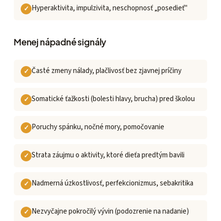
Hyperaktivita, impulzivita, neschopnosť „posedieť"
Menej nápadné signály
Časté zmeny nálady, plačlivosť bez zjavnej príčiny
Somatické ťažkosti (bolesti hlavy, brucha) pred školou
Poruchy spánku, nočné mory, pomočovanie
Strata záujmu o aktivity, ktoré dieťa predtým bavili
Nadmerná úzkostlivosť, perfekcionizmus, sebakritika
Nezvyčajne pokročilý vývin (podozrenie na nadanie)