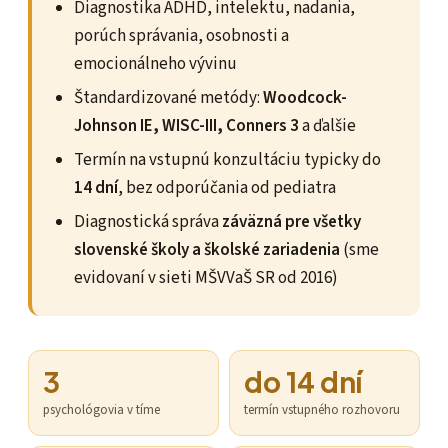
Diagnostika ADHD, intelektu, nadania,
porúch správania, osobnosti a
emocionálneho vývinu
Štandardizované metódy:
Woodcock-
Johnson IE, WISC-III, Conners 3
a ďalšie
Termín na vstupnú konzultáciu typicky do
14 dní
, bez odporúčania od pediatra
Diagnostická správa
záväzná pre všetky
slovenské školy a školské zariadenia
(sme
evidovaní v sieti MŠVVaŠ SR od 2016)
3
do 14 dní
psychológovia v tíme
termín vstupného rozhovoru