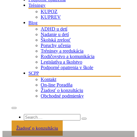
Tréningy
KUPOZ
KUPREV
Blog
ADHD u detí
Nadanie u detí
Školská zrelosť
Poruchy učenia
Tréningy a reedukácia
Rodičovstvo a komunikácia
Legislatíva a školstvo
Podporné opatrenia v škole
SCPP
Kontakt
On-line Poradňa
Žiadosť o konzultáciu
Obchodné podmienky
Žiadosť o konzultáciu