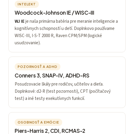
INTELEKT
Woodcock-Johnson IE / WISC-III
WJ IE
je naša primárna batéria pre meranie inteligencie a
kognitívnych schopností u detí. Doplnkovo používame
WISC-III, I-S-T 2000 R, Raven CPM/SPM (logické
usudzovanie).
POZORNOSŤ A ADHD
Conners 3, SNAP-IV, ADHD-RS
Posudzovacie škály pre rodičov, učiteľov a dieťa.
Doplnkové: d2-R (test pozornosti), CPT (počítačový
test) a iné testy exekutívnych funkcií.
OSOBNOSŤ A EMÓCIE
Piers-Harris 2, CDI, RCMAS-2