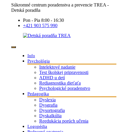
Súkromné centrum poradenstva a prevencie TREA -
Detská poradňa
Pon - Pia 8:00 - 16:30
+421 903 575 990
Info
Psychológia
Intelektové nadanie
Test školskej pripravenosti
ADHD u detí
Rediagnostika dieťaťa
Psychologické poradenstvo
Pedagogika
Dyslexia
Dysgrafia
Dysortografia
Dyskalkúlia
Reedukácia porúch učenia
Logopédia
Podporné opatrenia