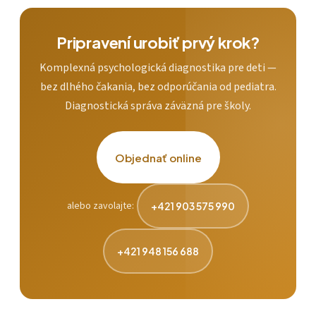
Pripravení urobiť prvý krok?
Komplexná psychologická diagnostika pre deti —
bez dlhého čakania, bez odporúčania od pediatra.
Diagnostická správa záväzná pre školy.
Objednať online
alebo zavolajte:
+421 903 575 990
+421 948 156 688