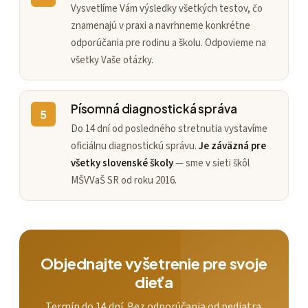
Vysvetlíme Vám výsledky všetkých testov, čo
znamenajú v praxi a navrhneme konkrétne
odporúčania pre rodinu a školu. Odpovieme na
všetky Vaše otázky.
Písomná diagnostická správa
5
Do 14 dní od posledného stretnutia vystavíme
oficiálnu diagnostickú správu.
Je záväzná pre
všetky slovenské školy
— sme v sieti škôl
MŠVVaŠ SR od roku 2016.
Objednajte vyšetrenie pre svoje
dieťa
Termín do 14 dní. Bez odporúčania od pediatra.