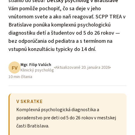
stiahlo do seba?
Detský psychológ v Bratislave
Vám pomôže pochopiť, čo sa deje v jeho
vnútornom svete a ako naň reagovať. SCPP TREA v
Bratislave ponúka komplexnú psychologickú
diagnostiku detí a študentov od 5 do 26 rokov —
bez odporúčania od pediatra a s termínom na
vstupnú konzultáciu typicky do 14 dní.
Mgr. Filip Valúch
Aktualizované 20. januára 2026
FV
Klinický psychológ
10 min čítania
V SKRATKE
Komplexná psychologická diagnostika a
poradenstvo pre deti od 5 do 26 rokov v mestskej
časti Bratislava.