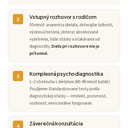
Vstupný rozhovor s rodičom
2
50 minút: anamnéza dieťaťa, doterajšie ťažkosti,
vývinová história, doteraz absolvované
vyšetrenia, Vaše otázky a očakávania od
diagnostiky.
Dieťa pri rozhovore nie je
prítomné.
Komplexná psychodiagnostika
3
1–2 stretnutia s dieťaťom (60–90 minút každé).
Použijeme štandardizované testy podľa
diagnostickej otázky — intelekt, pozornosť,
osobnosť, emocionálne fungovanie.
Záverečná konzultácia
4