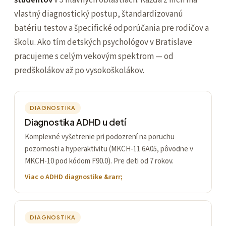
študentov
v 5 hlavných oblastiach. Každá z nich má
vlastný diagnostický postup, štandardizovanú
batériu testov a špecifické odporúčania pre rodičov a
školu. Ako tím detských psychológov v Bratislave
pracujeme s celým vekovým spektrom — od
predškolákov až po vysokoškolákov.
DIAGNOSTIKA
Diagnostika ADHD u detí
Komplexné vyšetrenie pri podozrení na poruchu
pozornosti a hyperaktivitu (MKCH-11 6A05, pôvodne v
MKCH-10 pod kódom F90.0). Pre deti od 7 rokov.
Viac o ADHD diagnostike
DIAGNOSTIKA