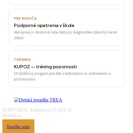
PRE RODIČA
Podporné opatrenia v škole
Aké úpravy v škole má Vaše dieťa po diagnostike zákonný nárok
získať.
TRÉNING
KUPOZ — tréning pozornosti
15-týždňový program pre deti s ťažkosťami so sústredením a
pozornosťou.
SCPP TREA, Kadnárova 15, 831 52
Bratislava
Napíšte nám