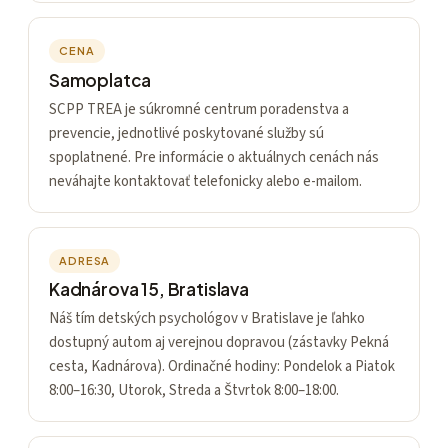
CENA
Samoplatca
SCPP TREA je súkromné centrum poradenstva a
prevencie, jednotlivé poskytované služby sú
spoplatnené. Pre informácie o aktuálnych cenách nás
neváhajte kontaktovať telefonicky alebo e-mailom.
ADRESA
Kadnárova 15, Bratislava
Náš tím detských psychológov v Bratislave je ľahko
dostupný autom aj verejnou dopravou (zástavky Pekná
cesta, Kadnárova). Ordinačné hodiny: Pondelok a Piatok
8:00–16:30, Utorok, Streda a Štvrtok 8:00–18:00.